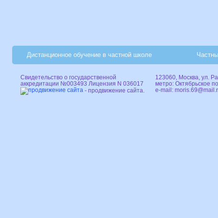
Дистанционное обучение в частной школе
Частны
Свидетельство о государственной
123060, Москва, ул. Ра
аккредитации №003493 Лицензия N 036017
метро: Октябрьское п
e-mail:
moris.69@mail.
- продвижение сайта.