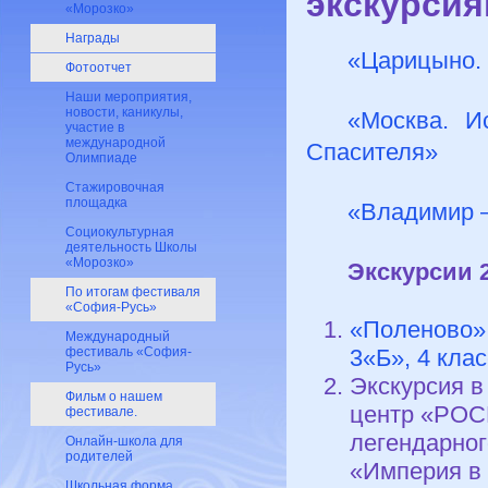
экскурсия
«Морозко»
Награды
«Царицыно. 
Фотоотчет
Наши мероприятия,
новости, каникулы,
«Москва. И
участие в
международной
Спасителя»
Олимпиаде
Cтажировочная
площадка
«Владимир 
Социокультурная
деятельность Школы
«Морозко»
Экскурсии 2
По итогам фестиваля
«София-Русь»
«Поленово»,
Международный
3«Б», 4 кла
фестиваль «София-
Русь»
Экскурсия в
Фильм о нашем
центр «РОС
фестивале.
легендарног
Онлайн-школа для
родителей
«Империя в 
Школьная форма