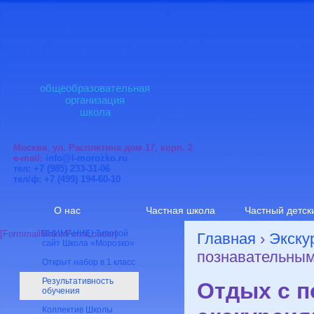
общеобразовательная
организация
школа
Москва
,
ул. Расплетина дом 17, корп. 2
e-mail:
info@l-morozko.ru
тел: +7 (985) 233-31-06
тел/ф: +7 (499) 194-60-10
О нас
Частная школа
Частный детск
[FormmailMakerFormLoader]
ВНИМАНИЕ! Типовой
Главная
›
Экску
сайт Школа «Морозко»
познавательным
Открыт набор в 1 класс
Результативность
Отдых с 
обучения
Коллектив Школы