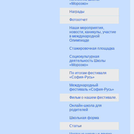
«Морозко»
Награды
Фотоотчет
Наши мероприятия,
новости, каникулы, участие
в международной
Олимпиаде
Cтажировочная площадка
Социокультурная
деятельность Школы
«Морозко»
По итогам фестиваля
«София-Русь»
Международный
фестиваль «София-Русь»
Фильм о нашем фестивале.
Онлайн-школа для
родителей
Школьная форма
Статьи