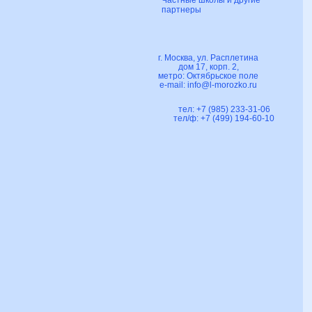
Частные школы и другие
партнеры
г. Москва, ул. Расплетина
дом 17, корп. 2,
метро: Октябрьское поле
e-mail:
info@l-morozko.ru
тел: +7 (985) 233-31-06
тел/ф: +7 (499) 194-60-10