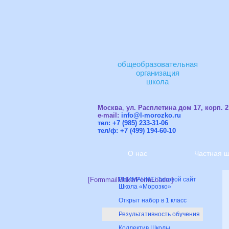
общеобразовательная
организация
школа
Москва
,
ул. Расплетина дом 17, корп. 2
e-mail:
info@l-morozko.ru
тел: +7 (985) 233-31-06
тел/ф: +7 (499) 194-60-10
О нас
Частная 
[FormmailMakerFormLoader]
ВНИМАНИЕ! Типовой сайт
Школа «Морозко»
Открыт набор в 1 класс
Результативность обучения
Коллектив Школы