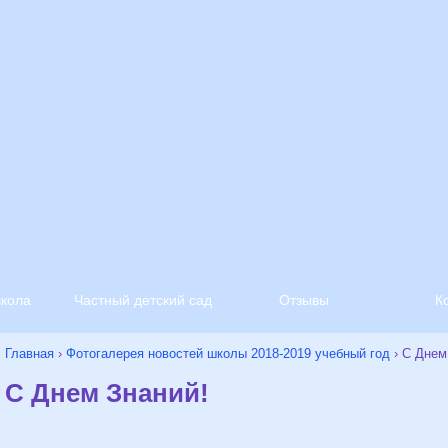
школа
Частный детский сад
Отзывы
К
Главная
›
Фотогалерея новостей школы 2018-2019 учебный год
›
С Днем
С Днем Знаний!